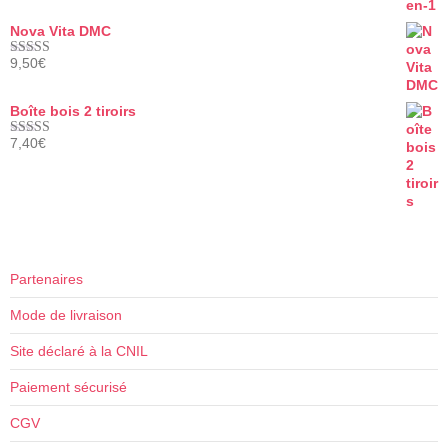
Nova Vita DMC
9,50
€
Note
5.00
sur 5
Boîte bois 2 tiroirs
7,40
€
Note
5.00
sur 5
Partenaires
Mode de livraison
Site déclaré à la CNIL
Paiement sécurisé
CGV