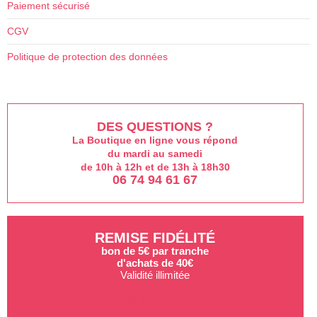
Paiement sécurisé
pag
du
CGV
prod
Politique de protection des données
DES QUESTIONS ?
La Boutique en ligne vous répond
du mardi au samedi
de 10h à 12h et de 13h à 18h30
06 74 94 61 67
REMISE FIDÉLITÉ
bon de 5€ par tranche
d'achats de 40€
Validité illimitée
EN SAVOIR +