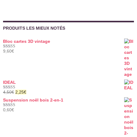
PRODUITS LES MIEUX NOTÉS
Bloc cartes 3D vintage
9,60
€
Note
5.00
sur 5
IDEAL
Le
Le
4,50
€
2,25
€
Note
5.00
prix
prix
sur 5
Suspension noël bois 2-en-1
initial
actuel
était :
est :
0,60
€
Note
5.00
4,50€.
2,25€.
sur 5