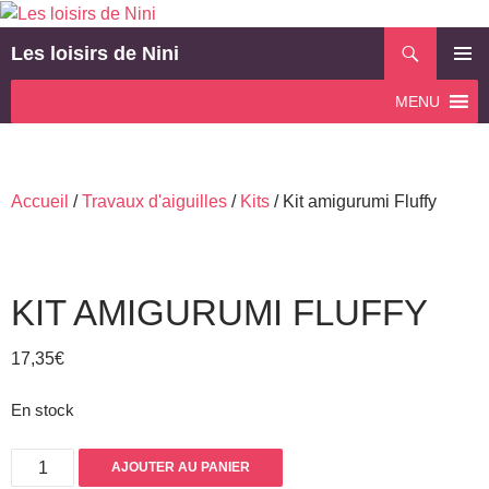
Aller
au
Recherche
Les loisirs de Nini
contenu
MENU
MENU
PRINCI
Accueil
/
Travaux d'aiguilles
/
Kits
/ Kit amigurumi Fluffy
KIT AMIGURUMI FLUFFY
17,35
€
En stock
quantité
AJOUTER AU PANIER
de