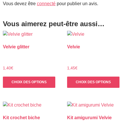
Vous devez être
connecté
pour publier un avis.
Vous aimerez peut-être aussi…
Velvie glitter
Velvie
1,40
€
1,45
€
Ce
Ce
CHOIX DES OPTIONS
CHOIX DES OPTIONS
produit
prod
a
a
plusieurs
plus
variations.
varia
Les
Les
Kit crochet biche
Kit amigurumi Velvie
options
opti
peuvent
peuv