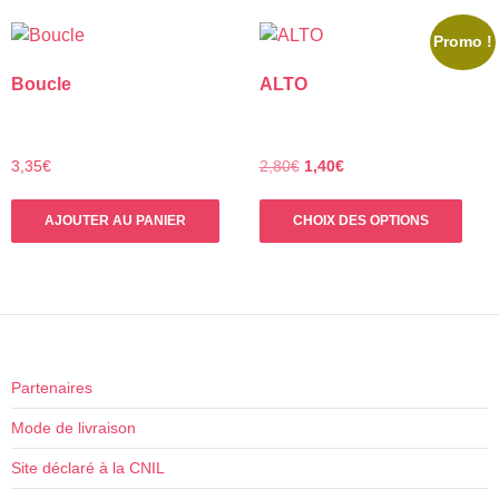
Promo !
Boucle
ALTO
Le
Le
3,35
€
2,80
€
1,40
€
prix
prix
Ce
initial
actuel
AJOUTER AU PANIER
CHOIX DES OPTIONS
prod
était :
est :
a
2,80€.
1,40€.
plus
varia
Les
opti
peuv
Partenaires
être
Mode de livraison
choi
sur
Site déclaré à la CNIL
la