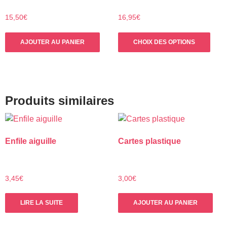
être
être
choisies
choi
15,50
€
16,95
€
sur
sur
Ce
la
la
AJOUTER AU PANIER
CHOIX DES OPTIONS
prod
page
pag
a
du
du
plus
produit
prod
varia
Les
Produits similaires
opti
peuv
être
Enfile aiguille
Cartes plastique
choi
sur
la
pag
3,45
€
3,00
€
du
prod
LIRE LA SUITE
AJOUTER AU PANIER