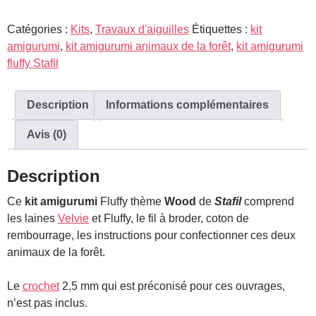
Kit
Catégories :
Kits
,
Travaux d'aiguilles
Étiquettes :
kit
amigurumi
amigurumi
,
kit amigurumi animaux de la forêt
,
kit amigurumi
Fluffy
fluffy Stafil
Description
Informations complémentaires
Avis (0)
Description
Ce
kit amigurumi
Fluffy thème
Wood
de
Stafil
comprend
les laines
Velvie
et Fluffy, le fil à broder, coton de
rembourrage, les instructions pour confectionner ces deux
animaux de la forêt.
Le
crochet
2,5 mm qui est préconisé pour ces ouvrages,
n’est pas inclus.