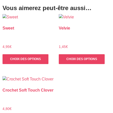
Vous aimerez peut-être aussi…
Sweet
Velvie
4,95
€
1,45
€
Ce
Ce
CHOIX DES OPTIONS
CHOIX DES OPTIONS
produit
prod
a
a
plusieurs
plus
variations.
varia
Les
Les
Crochet Soft Touch Clover
options
opti
peuvent
peuv
être
être
choisies
choi
4,80
€