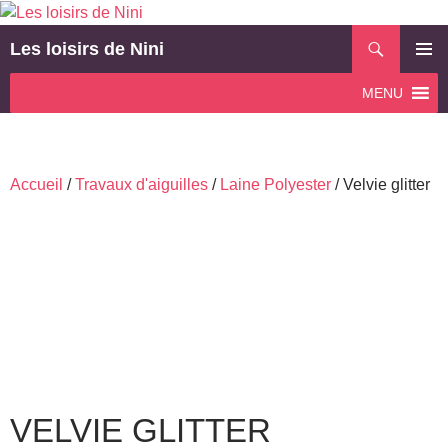
Aller
au
Recherche
Les loisirs de Nini
contenu
MENU
MENU
PRINCI
Accueil
/
Travaux d'aiguilles
/
Laine Polyester
/ Velvie glitter
VELVIE GLITTER