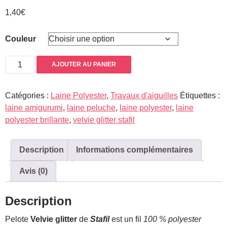
1,40
€
Couleur
quantité
AJOUTER AU PANIER
de
Velvie
Catégories :
Laine Polyester
,
Travaux d'aiguilles
Étiquettes :
glitter
laine amigurumi
,
laine peluche
,
laine polyester
,
laine
polyester brillante
,
velvie glitter stafil
Description
Informations complémentaires
Avis (0)
Description
Pelote
Velvie glitter
de
Stafil
est un fil
100 % polyester