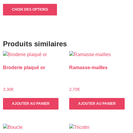
sur
sur
Ce
la
la
CHOIX DES OPTIONS
produit
page
pag
a
du
du
plusieurs
produit
prod
variations.
Les
Produits similaires
options
peuvent
être
Broderie plaqué or
Ramasse-mailles
choisies
sur
la
page
3,30
€
2,70
€
du
produit
AJOUTER AU PANIER
AJOUTER AU PANIER