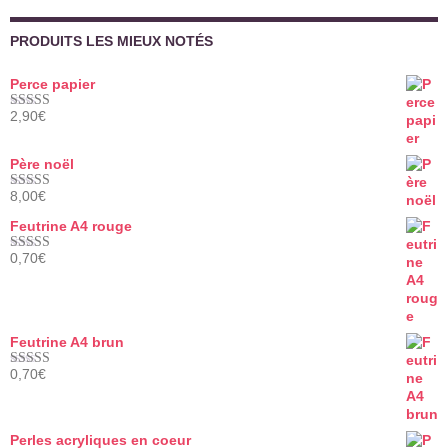
PRODUITS LES MIEUX NOTÉS
Perce papier
2,90
€
Note
5.00
sur 5
Père noël
8,00
€
Note
5.00
sur 5
Feutrine A4 rouge
0,70
€
Note
5.00
sur 5
Feutrine A4 brun
0,70
€
Note
5.00
sur 5
Perles acryliques en coeur