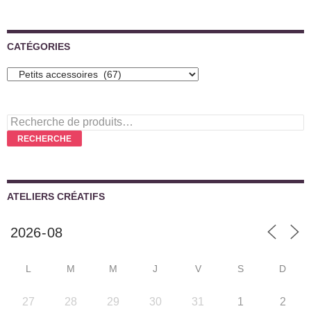
CATÉGORIES
Recherche
pour :
RECHERCHE
ATELIERS CRÉATIFS
L
M
M
J
V
S
D
27
28
29
30
31
1
2