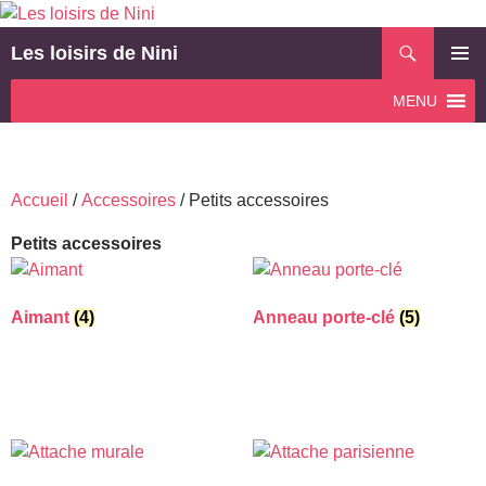
Aller
au
Recherche
Les loisirs de Nini
contenu
MENU
MENU
PRINCI
Accueil
/
Accessoires
/ Petits accessoires
Petits accessoires
Aimant
(4)
Anneau porte-clé
(5)