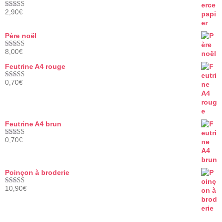
2,90
€
Note
5.00
sur 5
Père noël
8,00
€
Note
5.00
sur 5
Feutrine A4 rouge
0,70
€
Note
5.00
sur 5
Feutrine A4 brun
0,70
€
Note
5.00
sur 5
Poinçon à broderie
10,90
€
Note
5.00
sur 5