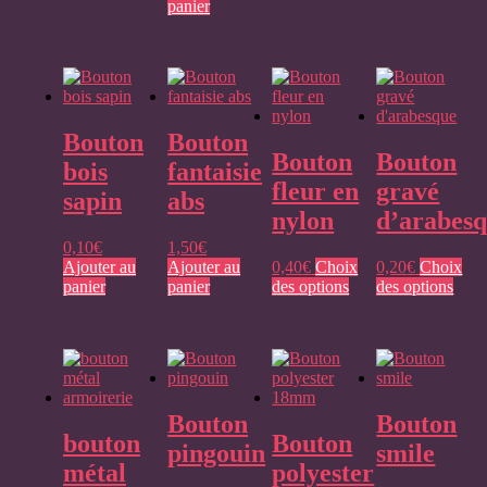
panier
Bouton
Bouton
Bouton
Bouton
bois
fantaisie
fleur en
gravé
sapin
abs
nylon
d’arabes
0,10
€
1,50
€
Ajouter au
Ajouter au
0,40
€
Choix
0,20
€
Choix
Ce
Ce
panier
panier
des options
des options
produit
prod
a
a
plusieurs
plusi
variations.
varia
Les
Les
options
opti
Bouton
Bouton
peuvent
peuv
bouton
Bouton
être
être
pingouin
smile
choisies
chois
métal
polyester
sur
sur