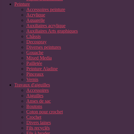
Peinture
Accessoires peinture
Acrylique
Aquarelle
Auxiliaires acrylique
Auxiliaires Arts graphiques
Châssis
Decospray
Diverses peintures
Gouache
Mixed Media
Pailletée
Peinture Aladine
Pinceaux
Vernis
Travaux d'aiguilles
Accessoires
Aiguilles
Anses de sac
Boutons
Coton pour crochet
Crochet
Divers laines
Fils recyclés
Fils à broder