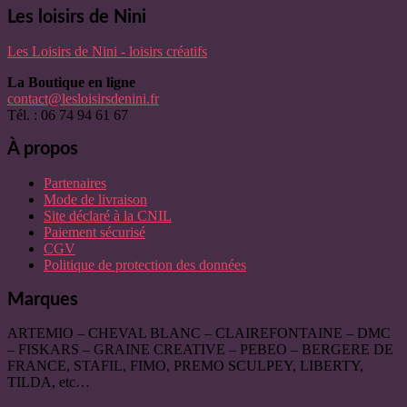
Les loisirs de Nini
Les Loisirs de Nini - loisirs créatifs
La Boutique en ligne
contact@lesloisirsdenini.fr
Tél. : 06 74 94 61 67
À propos
Partenaires
Mode de livraison
Site déclaré à la CNIL
Paiement sécurisé
CGV
Politique de protection des données
Marques
ARTEMIO – CHEVAL BLANC – CLAIREFONTAINE – DMC
– FISKARS – GRAINE CREATIVE – PEBEO – BERGERE DE
FRANCE, STAFIL, FIMO, PREMO SCULPEY, LIBERTY,
TILDA, etc…