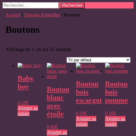
Rechercher :
Accueil
/
Travaux d'aiguilles
/ Boutons
Boutons
Affichage de 1–16 sur 35 résultats
Baby
Bouton
Bouton
boy
Bouton
bois
bois
blanc
escargot
pomme
4,20
€
avec
Ajouter au
étoile
0,10
€
0,10
€
panier
Ajouter au
Ajouter au
panier
panier
0,60
€
Ajouter au