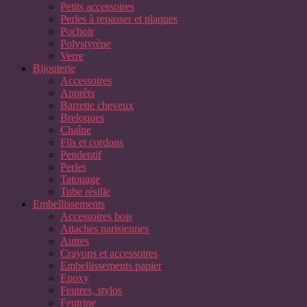
Petits accessoires
Perles à repasser et plaques
Pochoir
Polystyrène
Verre
Bijouterie
Accessoires
Apprêts
Barrette cheveux
Breloques
Chaîne
Fils et cordons
Pendentif
Perles
Tatouage
Tube résille
Embellissements
Accessoires bois
Attaches parisiennes
Autres
Crayons et accessoires
Embellissements papier
Epoxy
Feutres, stylos
Feutrine