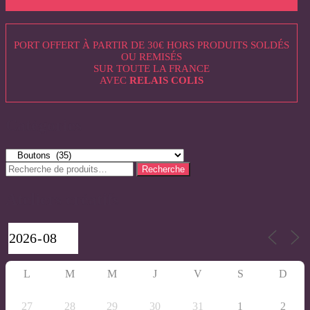
PORT OFFERT À PARTIR DE 30€ HORS PRODUITS SOLDÉS
OU REMISÉS
SUR TOUTE LA FRANCE
AVEC
RELAIS COLIS
Catégories
Recherche
Recherche
pour :
Ateliers créatifs
L
M
M
J
V
S
D
27
28
29
30
31
1
2