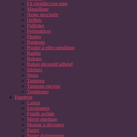
Fil chenille/cure-pipe
Maquillage
Neige structurée
Oeillets
Paillettes
Perforatrices
Plumes
Pompons
Poudre à effet métallique
Raphia
Rubans
Ruban décoratif adhésif
Stickers
Strass
Tampons
Tampons encreur
Trombones
Papeterie
Carton
Enveloppes
Feuille acétate
Miroir plastique
Mousse à découper
Papier
Papier d'aluminium