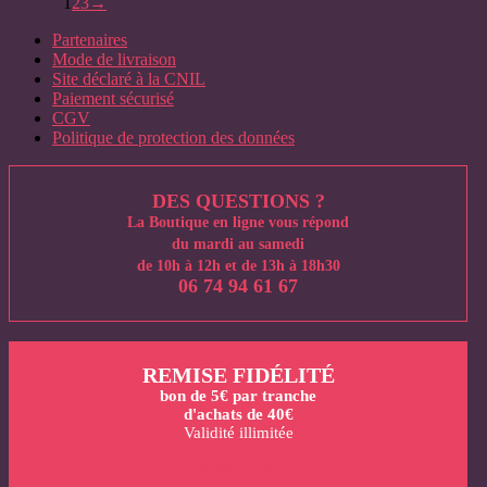
1
2
3
→
Partenaires
Mode de livraison
Site déclaré à la CNIL
Paiement sécurisé
CGV
Politique de protection des données
DES QUESTIONS ?
La Boutique en ligne vous répond
du mardi au samedi
de 10h à 12h et de 13h à 18h30
06 74 94 61 67
REMISE FIDÉLITÉ
bon de 5€ par tranche
d'achats de 40€
Validité illimitée
EN SAVOIR +