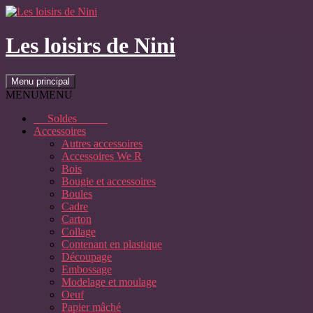
Aller
au
contenu
Les loisirs de Nini
Recherche
Menu principal
MENU
MENU
Soldes
Accessoires
Autres accessoires
Accessoires We R
Bois
Bougie et accessoires
Boules
Cadre
Carton
Collage
Contenant en plastique
Découpage
Embossage
Modelage et moulage
Oeuf
Papier mâché