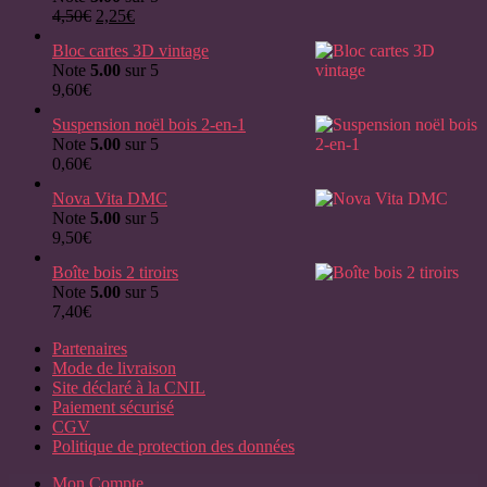
Le
Le
4,50
€
2,25
€
prix
prix
Bloc cartes 3D vintage
initial
actuel
Note
5.00
sur 5
était :
est :
9,60
€
4,50€.
2,25€.
Suspension noël bois 2-en-1
Note
5.00
sur 5
0,60
€
Nova Vita DMC
Note
5.00
sur 5
9,50
€
Boîte bois 2 tiroirs
Note
5.00
sur 5
7,40
€
Partenaires
Mode de livraison
Site déclaré à la CNIL
Paiement sécurisé
CGV
Politique de protection des données
Mon Compte