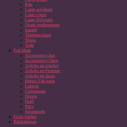
Kits
Laine acrylique
Laine coton
Laine Polyester
Ouate rembourrage
Sangle
Thermocollant
Tissus
Toile
Fait Main
Accessoires chat
Accessoires Chien
Articles au crochet
Articles en Feutrine
Articles en tissus
Bijoux Fait main
Carterie
Cartonnage
Divers
Noël
Pin's
Steampunk
Fiche Atelier
Bibliothèque