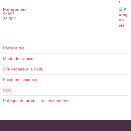
Poinçon vis
23,50
€
Note
5.00
sur 5
Partenaires
Mode de livraison
Site déclaré à la CNIL
Paiement sécurisé
CGV
Politique de protection des données