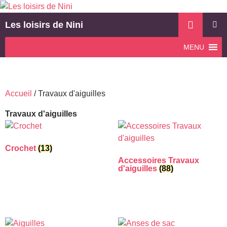
Aller
au
Recherche
Les loisirs de Nini
contenu
MENU
MENU
PRINCI
Accueil
/ Travaux d'aiguilles
Travaux d'aiguilles
Crochet
(13)
Accessoires Travaux
d'aiguilles
(88)