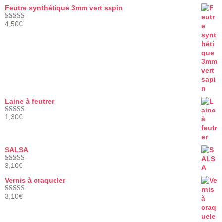
Feutre synthétique 3mm vert sapin
4,50
€
Note
5.00
sur 5
Laine à feutrer
1,30
€
Note
5.00
sur 5
SALSA
3,10
€
Note
5.00
sur 5
Vernis à craqueler
3,10
€
Note
5.00
sur 5