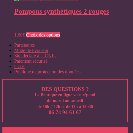
Pompons synthétiques 2 rouges
Ce
1,60
€
Choix des options
produit
Partenaires
a
Mode de livraison
plusieurs
Site déclaré à la CNIL
variations.
Paiement sécurisé
Les
CGV
options
Politique de protection des données
peuvent
être
choisies
sur
DES QUESTIONS ?
la
La Boutique en ligne vous répond
page
du mardi au samedi
du
de 10h à 12h et de 13h à 18h30
produit
06 74 94 61 67