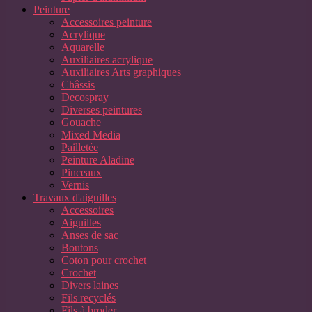
Peinture
Accessoires peinture
Acrylique
Aquarelle
Auxiliaires acrylique
Auxiliaires Arts graphiques
Châssis
Decospray
Diverses peintures
Gouache
Mixed Media
Pailletée
Peinture Aladine
Pinceaux
Vernis
Travaux d'aiguilles
Accessoires
Aiguilles
Anses de sac
Boutons
Coton pour crochet
Crochet
Divers laines
Fils recyclés
Fils à broder