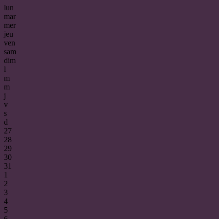
lun
mar
mer
jeu
ven
sam
dim
l
m
m
j
v
s
d
27
28
29
30
31
1
2
3
4
5
6