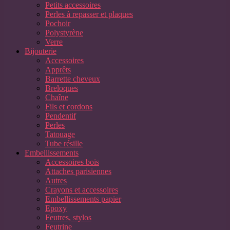
Petits accessoires
Perles à repasser et plaques
Pochoir
Polystyrène
Verre
Bijouterie
Accessoires
Apprêts
Barrette cheveux
Breloques
Chaîne
Fils et cordons
Pendentif
Perles
Tatouage
Tube résille
Embellissements
Accessoires bois
Attaches parisiennes
Autres
Crayons et accessoires
Embellissements papier
Epoxy
Feutres, stylos
Feutrine