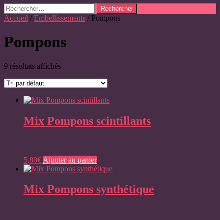
Rechercher :
Accueil
/
Embellissements
/ Pompons
Pompons
9 résultats affichés
Mix Pompons scintillants
5,80
€
Ajouter au panier
Mix Pompons synthétique