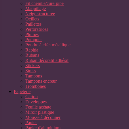
Fil chenille/cure-pipe
Maquillage
Neige structurée
Oeillets
Paillettes
Perforatrices
Plumes
Pompons
Poudre à effet métallique
Raphia
Rubans
Ruban décoratif adhésif
Stickers
Strass
Tampons
Tampons encreur
Trombones
Papeterie
Carton
Enveloppes
Feuille acétate
Miroir plastique
Mousse à découper
Papier
Papier d'aluminium