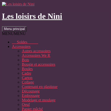
Aller
au
contenu
Les loisirs de Nini
Recherche
Menu principal
MENU
MENU
Soldes
Accessoires
Autres accessoires
Accessoires We R
Bois
Bougie et accessoires
Boules
Cadre
Carton
Collage
Contenant en plastique
Découpage
Embossage
Modelage et moulage
Oeuf
Papier mâché