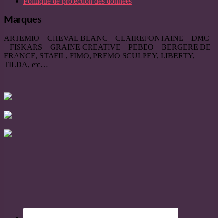
Politique de protection des données
Marques
ARTEMIO – CHEVAL BLANC – CLAIREFONTAINE – DMC
– FISKARS – GRAINE CREATIVE – PEBEO – BERGERE DE
FRANCE, STAFIL, FIMO, PREMO SCULPEY, LIBERTY,
TILDA, etc…