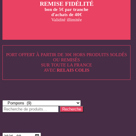
REMISE FIDÉLITÉ
bon de 5€ par tranche
d'achats de 40€
Validité illimitée
EN SAVOIR +
PORT OFFERT À PARTIR DE 30€ HORS PRODUITS SOLDÉS
OU REMISÉS
SUR TOUTE LA FRANCE
AVEC
RELAIS COLIS
Catégories
Recherche
Recherche
pour :
Ateliers créatifs