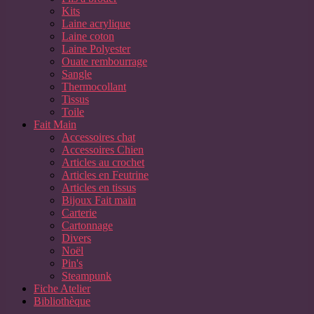
Kits
Laine acrylique
Laine coton
Laine Polyester
Ouate rembourrage
Sangle
Thermocollant
Tissus
Toile
Fait Main
Accessoires chat
Accessoires Chien
Articles au crochet
Articles en Feutrine
Articles en tissus
Bijoux Fait main
Carterie
Cartonnage
Divers
Noël
Pin's
Steampunk
Fiche Atelier
Bibliothèque