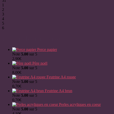
31
1
2
3
4
5
6
Produits les mieux notés
Perce papier
Note
5.00
sur 5
2,90
€
Père noël
Note
5.00
sur 5
8,00
€
Feutrine A4 rouge
Note
5.00
sur 5
0,70
€
Feutrine A4 brun
Note
5.00
sur 5
0,70
€
Perles acryliques en coeur
Note
5.00
sur 5
4,10
€