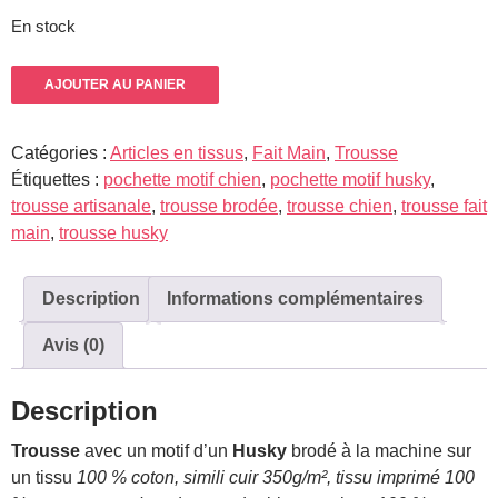
En stock
quantité
AJOUTER AU PANIER
de
Trousse
Catégories :
Articles en tissus
,
Fait Main
,
Trousse
motif
Étiquettes :
pochette motif chien
,
pochette motif husky
,
Husky
trousse artisanale
,
trousse brodée
,
trousse chien
,
trousse fait
main
,
trousse husky
Description
Informations complémentaires
Avis (0)
Description
Trousse
avec un motif d’un
Husky
brodé à la machine sur
un tissu
100 % coton,
simili cuir 350g/m², tissu imprimé 100