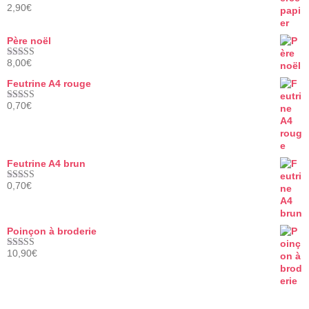
2,90
€
Note
5.00
sur 5
Père noël
8,00
€
Note
5.00
sur 5
Feutrine A4 rouge
0,70
€
Note
5.00
sur 5
Feutrine A4 brun
0,70
€
Note
5.00
sur 5
Poinçon à broderie
10,90
€
Note
5.00
sur 5