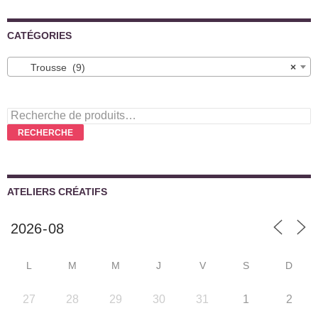
CATÉGORIES
Trousse (9)
×
Recherche
pour :
RECHERCHE
ATELIERS CRÉATIFS
L
M
M
J
V
S
D
27
28
29
30
31
1
2