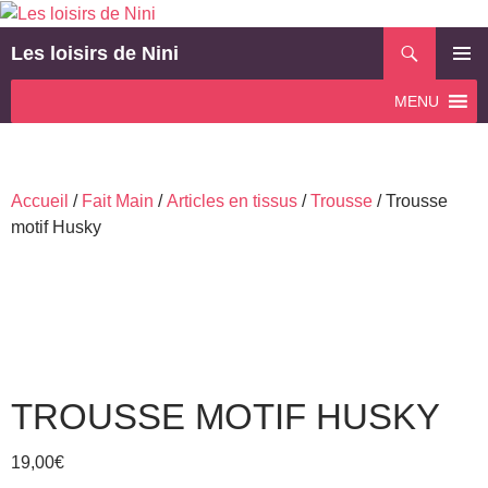
Aller
au
Recherche
Les loisirs de Nini
contenu
MENU
MENU
PRINCI
Accueil
/
Fait Main
/
Articles en tissus
/
Trousse
/ Trousse
motif Husky
TROUSSE MOTIF HUSKY
19,00
€