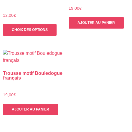
19,00
€
12,00
€
AJOUTER AU PANIER
Ce
CHOIX DES OPTIONS
produit
a
plusieurs
variations.
Les
options
Trousse motif Bouledogue
peuvent
français
être
choisies
sur
19,00
€
la
page
AJOUTER AU PANIER
du
produit