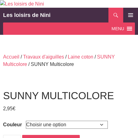
Aller
au
Recherche
Les loisirs de Nini
contenu
MENU
MENU
PRINCI
Accueil
/
Travaux d'aiguilles
/
Laine coton
/
SUNNY
Multicolore
/ SUNNY Multicolore
SUNNY MULTICOLORE
2,95
€
Couleur