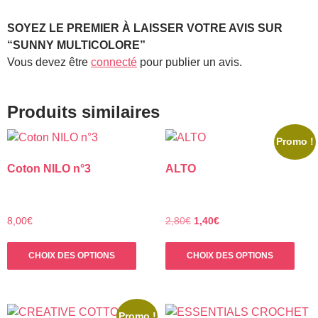
SOYEZ LE PREMIER À LAISSER VOTRE AVIS SUR
“SUNNY MULTICOLORE”
Vous devez être
connecté
pour publier un avis.
Produits similaires
Promo !
Coton NILO n°3
ALTO
Le
Le
8,00
€
2,80
€
1,40
€
prix
prix
Ce
Ce
initial
actuel
CHOIX DES OPTIONS
CHOIX DES OPTIONS
produit
prod
était :
est :
a
a
2,80€.
1,40€.
plusieurs
plus
variations.
varia
Promo !