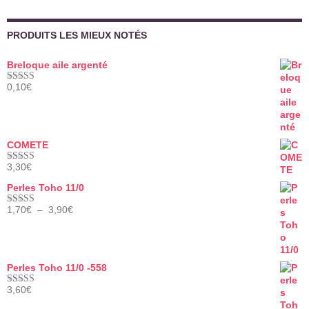
PRODUITS LES MIEUX NOTÉS
Breloque aile argenté
0,10
€
Note
5.00
sur 5
COMETE
3,30
€
Note
5.00
sur 5
Perles Toho 11/0
Plage
1,70
€
–
3,90
€
Note
5.00
de
sur 5
prix :
1,70€
à
Perles Toho 11/0 -558
3,90€
3,60
€
Note
5.00
sur 5