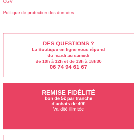
du
du
CGV
produit
prod
Politique de protection des données
DES QUESTIONS ?
La Boutique en ligne vous répond
du mardi au samedi
de 10h à 12h et de 13h à 18h30
06 74 94 61 67
REMISE FIDÉLITÉ
bon de 5€ par tranche
d'achats de 40€
Validité illimitée
EN SAVOIR +