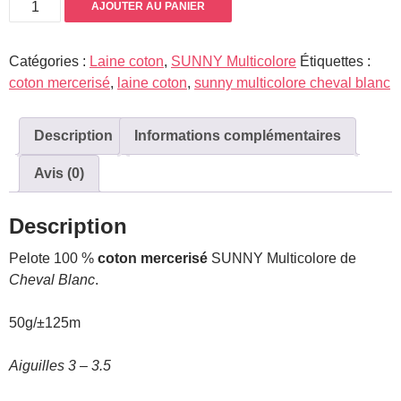
quantité
AJOUTER AU PANIER
de
SUNNY
Catégories :
Laine coton
,
SUNNY Multicolore
Étiquettes :
Multicolore
coton mercerisé
,
laine coton
,
sunny multicolore cheval blanc
Description
Informations complémentaires
Avis (0)
Description
Pelote 100 %
coton mercerisé
SUNNY Multicolore de
Cheval Blanc
.
50g/±125m
Aiguilles 3 – 3.5