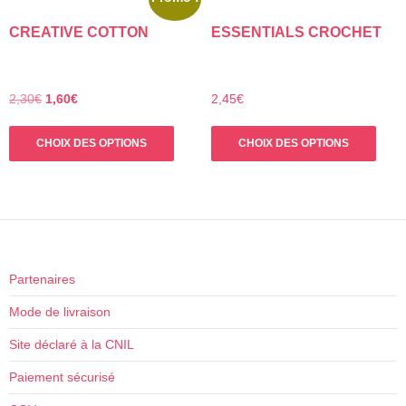
Les
Les
CREATIVE COTTON
ESSENTIALS CROCHET
options
opti
peuvent
peuv
être
être
choisies
choi
Le
Le
2,30
€
1,60
€
2,45
€
prix
prix
sur
sur
Ce
Ce
initial
actuel
la
la
CHOIX DES OPTIONS
CHOIX DES OPTIONS
produit
prod
était :
est :
page
pag
a
a
2,30€.
1,60€.
du
du
plusieurs
plus
produit
prod
variations.
varia
Les
Les
options
opti
peuvent
peuv
Partenaires
être
être
Mode de livraison
choisies
choi
sur
sur
Site déclaré à la CNIL
la
la
Paiement sécurisé
page
pag