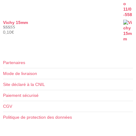
Vichy 15mm
0,10
€
Note
5.00
sur 5
Partenaires
Mode de livraison
Site déclaré à la CNIL
Paiement sécurisé
CGV
Politique de protection des données