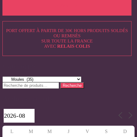
EN SAVOIR +
PORT OFFERT À PARTIR DE 30€ HORS PRODUITS SOLDÉS
OU REMISÉS
SUR TOUTE LA FRANCE
AVEC
RELAIS COLIS
Catégories
Recherche
Recherche
pour :
Ateliers créatifs
L
M
M
J
V
S
D