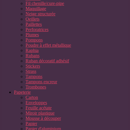
Fil chenille/cure-pipe
Maquillage
Neige structurée
Oeillets
Paillettes
Perforatrices
Plumes
Pompons
Poudre à effet métallique
Raphia
Rubans
Ruban décoratif adhésif
Stickers
Strass
Tampons
Tampons encreur
Trombones
Papeterie
Carton
Enveloppes
Feuille acétate
Miroir plastique
Mousse à découper
Papier
Papier d'aluminium