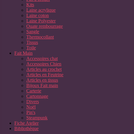
Kits
Laine acrylique
Laine coton
Laine Polyester
Ouate rembourrage
Sangle
Thermocollant
Tissus
Toile
Fait Main
Accessoires chat
Accessoires Chien
Articles au crochet
Articles en Feutrine
Articles en tissus
Bijoux Fait main
Carterie
Cartonnage
Divers
Noël
Pin's
Steampunk
Fiche Atelier
Bibliothèque