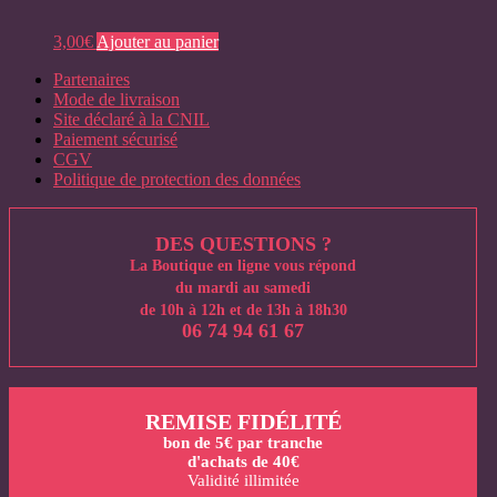
3,00
€
Ajouter au panier
Partenaires
Mode de livraison
Site déclaré à la CNIL
Paiement sécurisé
CGV
Politique de protection des données
DES QUESTIONS ?
La Boutique en ligne vous répond
du mardi au samedi
de 10h à 12h et de 13h à 18h30
06 74 94 61 67
REMISE FIDÉLITÉ
bon de 5€ par tranche
d'achats de 40€
Validité illimitée