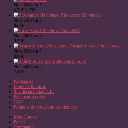
Note
5.00
sur 5
Le
Le
4,50
€
2,25
€
prix
prix
Bloc cartes 3D vintage
initial
actuel
Note
5.00
sur 5
était :
est :
9,60
€
4,50€.
2,25€.
Nova Vita DMC
Note
5.00
sur 5
9,50
€
Suspension noël bois 2-en-1
Note
5.00
sur 5
0,60
€
Boîte bois 2 tiroirs
Note
5.00
sur 5
7,40
€
Partenaires
Mode de livraison
Site déclaré à la CNIL
Paiement sécurisé
CGV
Politique de protection des données
Mon Compte
Panier
Commande