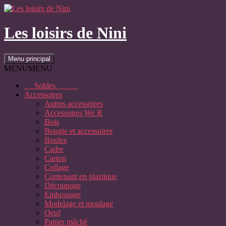
Aller
au
contenu
Les loisirs de Nini
Recherche
Menu principal
MENU
MENU
Soldes
Accessoires
Autres accessoires
Accessoires We R
Bois
Bougie et accessoires
Boules
Cadre
Carton
Collage
Contenant en plastique
Découpage
Embossage
Modelage et moulage
Oeuf
Papier mâché