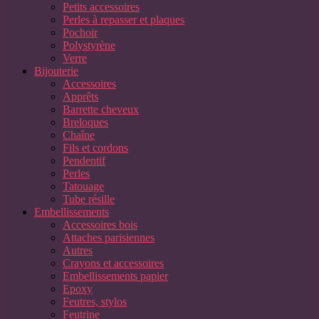
Petits accessoires
Perles à repasser et plaques
Pochoir
Polystyrène
Verre
Bijouterie
Accessoires
Apprêts
Barrette cheveux
Breloques
Chaîne
Fils et cordons
Pendentif
Perles
Tatouage
Tube résille
Embellissements
Accessoires bois
Attaches parisiennes
Autres
Crayons et accessoires
Embellissements papier
Epoxy
Feutres, stylos
Feutrine