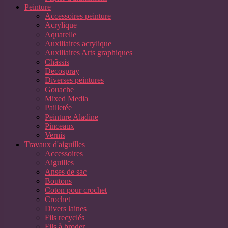
Peinture
Accessoires peinture
Acrylique
Aquarelle
Auxiliaires acrylique
Auxiliaires Arts graphiques
Châssis
Decospray
Diverses peintures
Gouache
Mixed Media
Pailletée
Peinture Aladine
Pinceaux
Vernis
Travaux d'aiguilles
Accessoires
Aiguilles
Anses de sac
Boutons
Coton pour crochet
Crochet
Divers laines
Fils recyclés
Fils à broder