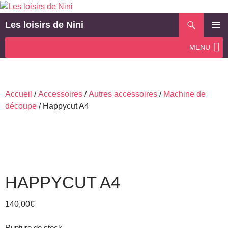
Aller
au
Recherche
Les loisirs de Nini
contenu
MENU
MENU
PRINCI
Accueil
/
Accessoires
/
Autres accessoires
/
Machine de
découpe
/ Happycut A4
HAPPYCUT A4
140,00
€
Rupture de stock