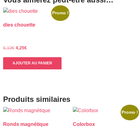
Promo !
dies chouette
Le
Le
6,10
€
4,25
€
prix
prix
initial
actuel
AJOUTER AU PANIER
était :
est :
6,10€.
4,25€.
Produits similaires
Promo !
Ronds magnétique
Colorbox