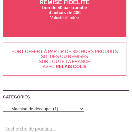
REMISE FIDÉLITÉ
bon de 5€ par tranche
d'achats de 40€
Validité illimitée
EN SAVOIR +
PORT OFFERT À PARTIR DE 30€ HORS PRODUITS
SOLDÉS OU REMISÉS
SUR TOUTE LA FRANCE
AVEC
RELAIS COLIS
CATÉGORIES
Recherche