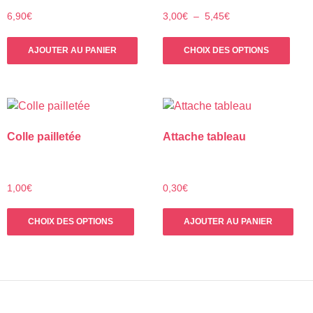
Plage
6,90
€
3,00
€
–
5,45
€
de
Ce
prix :
AJOUTER AU PANIER
CHOIX DES OPTIONS
prod
3,00€
a
à
plus
5,45€
varia
Les
Colle pailletée
Attache tableau
opti
peuv
être
choi
1,00
€
0,30
€
sur
Ce
la
CHOIX DES OPTIONS
AJOUTER AU PANIER
produit
pag
a
du
plusieurs
prod
variations.
Les
options