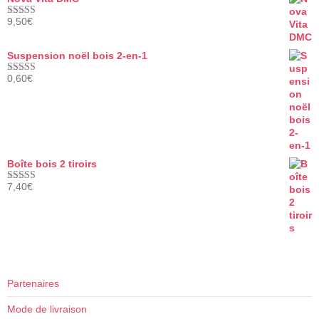
9,50
€
Note
5.00
sur 5
Suspension noël bois 2-en-1
0,60
€
Note
5.00
sur 5
Boîte bois 2 tiroirs
7,40
€
Note
5.00
sur 5
Partenaires
Mode de livraison