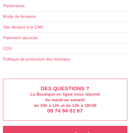
peuvent
Partenaires
être
Mode de livraison
choisies
sur
Site déclaré à la CNIL
la
Paiement sécurisé
page
du
CGV
produit
Politique de protection des données
DES QUESTIONS ?
La Boutique en ligne vous répond
du mardi au samedi
de 10h à 12h et de 13h à 18h30
06 74 94 61 67