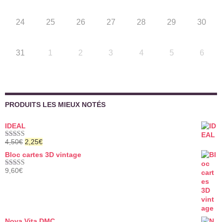
24
25
26
27
28
29
30
31
1
2
3
4
5
6
PRODUITS LES MIEUX NOTÉS
IDEAL
Le
Le
4,50
€
2,25
€
Note
5.00
prix
prix
sur 5
Bloc cartes 3D vintage
initial
actuel
était :
est :
9,60
€
Note
5.00
4,50€.
2,25€.
sur 5
Nova Vita DMC