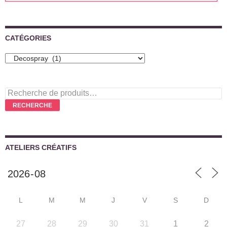
CATÉGORIES
Recherche
pour :
RECHERCHE
ATELIERS CRÉATIFS
L
M
M
J
V
S
D
27
28
29
30
31
1
2