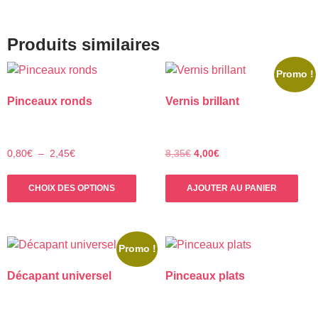
Produits similaires
Promo !
Pinceaux ronds
Vernis brillant
Plage
Le
Le
0,80
€
–
2,45
€
8,35
€
4,00
€
de
prix
prix
Ce
prix :
initial
actuel
CHOIX DES OPTIONS
AJOUTER AU PANIER
produit
0,80€
était :
est :
a
à
8,35€.
4,00€.
plusieurs
2,45€
variations.
Promo !
Les
Décapant universel
Pinceaux plats
options
peuvent
être