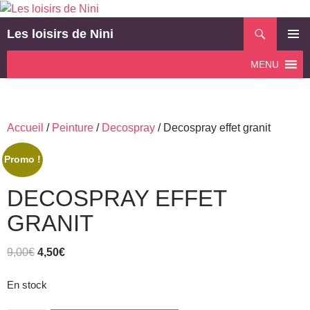
Aller
au
Recherche
Les loisirs de Nini
contenu
MENU
MENU
PRINCI
Accueil
/
Peinture
/
Decospray
/ Decospray effet granit
Promo !
DECOSPRAY EFFET
GRANIT
Le
Le
9,00
€
4,50
€
prix
prix
initial
actuel
En stock
était :
est :