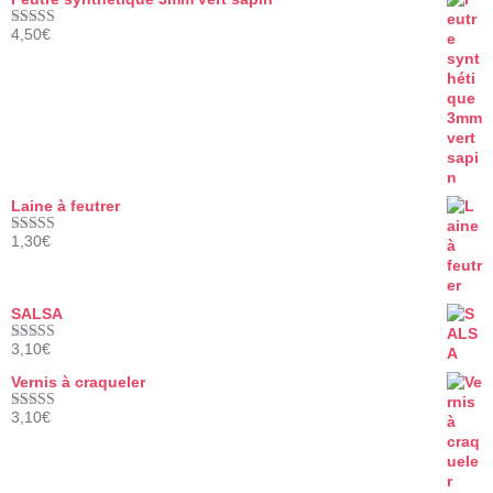
4,50
€
Note
5.00
sur 5
Laine à feutrer
1,30
€
Note
5.00
sur 5
SALSA
3,10
€
Note
5.00
sur 5
Vernis à craqueler
3,10
€
Note
5.00
sur 5