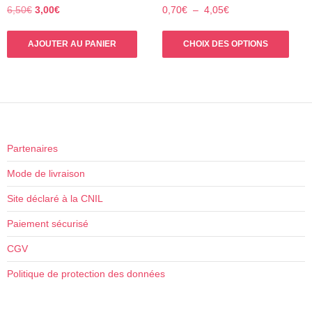
choisies
Le
Le
Plage
6,50
€
3,00
€
0,70
€
–
4,05
€
prix
prix
de
sur
Ce
initial
actuel
prix :
la
AJOUTER AU PANIER
CHOIX DES OPTIONS
prod
était :
est :
0,70€
page
a
6,50€.
3,00€.
à
du
plus
4,05€
produit
varia
Les
opti
peuv
Partenaires
être
Mode de livraison
choi
sur
Site déclaré à la CNIL
la
Paiement sécurisé
pag
du
CGV
prod
Politique de protection des données