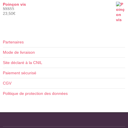
Poinçon vis
23,50
€
Note
5.00
sur 5
Partenaires
Mode de livraison
Site déclaré à la CNIL
Paiement sécurisé
CGV
Politique de protection des données