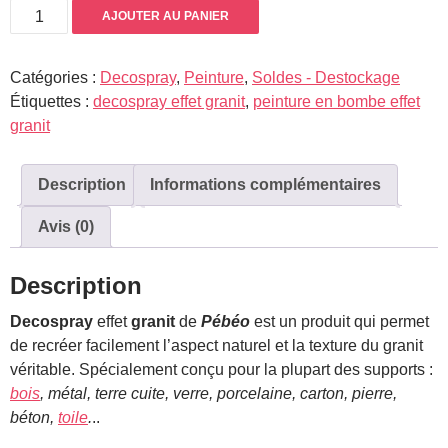
quantité
9,00€.
4,50€.
AJOUTER AU PANIER
de
Decospray
Catégories :
Decospray
,
Peinture
,
Soldes - Destockage
effet
Étiquettes :
decospray effet granit
,
peinture en bombe effet
granit
granit
Description
Informations complémentaires
Avis (0)
Description
Decospray
effet
granit
de
Pébéo
est un produit qui permet
de recréer facilement l’aspect naturel et la texture du granit
véritable. Spécialement conçu pour la plupart des supports :
bois
, métal, terre cuite, verre, porcelaine, carton, pierre,
béton,
toile
.
..