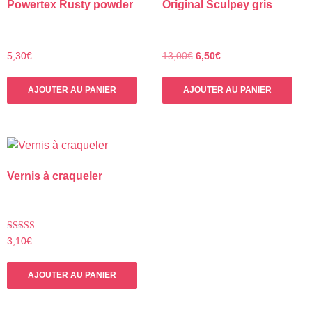
Powertex Rusty powder
Original Sculpey gris
Le
Le
5,30
€
13,00
€
6,50
€
prix
prix
initial
actuel
AJOUTER AU PANIER
AJOUTER AU PANIER
était :
est :
13,00€.
6,50€.
Vernis à craqueler
Note
3,10
€
5.00
sur 5
AJOUTER AU PANIER