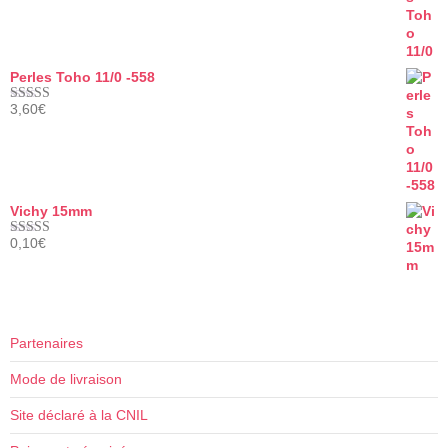
de
sur 5
prix :
1,70€
à
Perles Toho 11/0 -558
3,90€
3,60
€
Note
5.00
sur 5
Vichy 15mm
0,10
€
Note
5.00
sur 5
Partenaires
Mode de livraison
Site déclaré à la CNIL