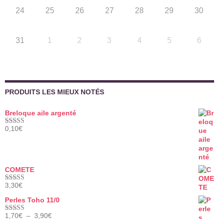
24
25
26
27
28
29
30
31
1
2
3
4
5
6
PRODUITS LES MIEUX NOTÉS
Breloque aile argenté
0,10
€
Note
5.00
sur 5
COMETE
3,30
€
Note
5.00
sur 5
Perles Toho 11/0
Plage
1,70
€
–
3,90
€
Note
5.00