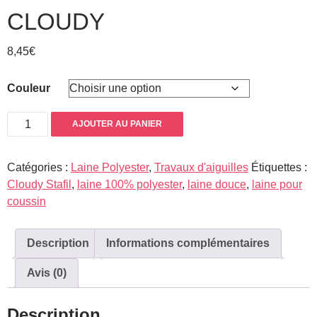
CLOUDY
8,45
€
Couleur
quantité
AJOUTER AU PANIER
de
Cloudy
Catégories :
Laine Polyester
,
Travaux d'aiguilles
Étiquettes :
Cloudy Stafil
,
laine 100% polyester
,
laine douce
,
laine pour
coussin
Description
Informations complémentaires
Avis (0)
Description