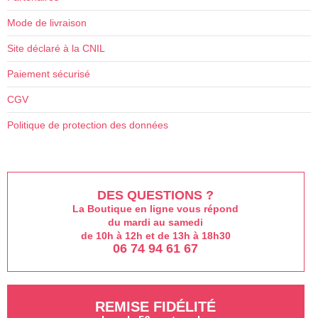
être
Mode de livraison
choi
sur
Site déclaré à la CNIL
la
Paiement sécurisé
pag
du
CGV
prod
Politique de protection des données
DES QUESTIONS ?
La Boutique en ligne vous répond
du mardi au samedi
de 10h à 12h et de 13h à 18h30
06 74 94 61 67
REMISE FIDÉLITÉ