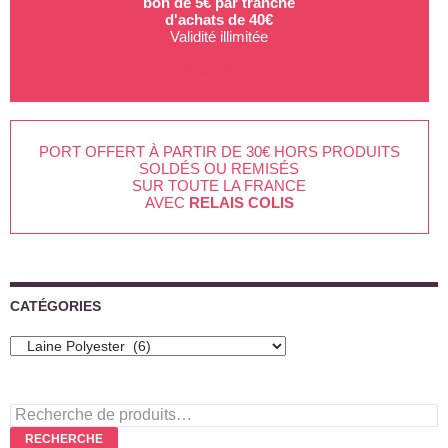
bon de 5€ par tranche
d'achats de 40€
Validité illimitée
EN SAVOIR +
PORT OFFERT À PARTIR DE 30€ HORS PRODUITS
SOLDÉS OU REMISÉS
SUR TOUTE LA FRANCE
AVEC
RELAIS COLIS
CATÉGORIES
Recherche
pour :
RECHERCHE