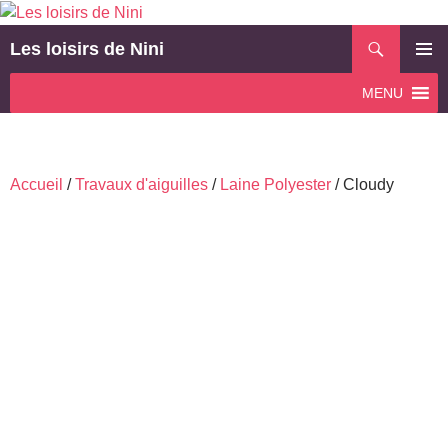
Aller
au
Recherche
Les loisirs de Nini
contenu
MENU
MENU
PRINCI
Accueil
/
Travaux d'aiguilles
/
Laine Polyester
/ Cloudy