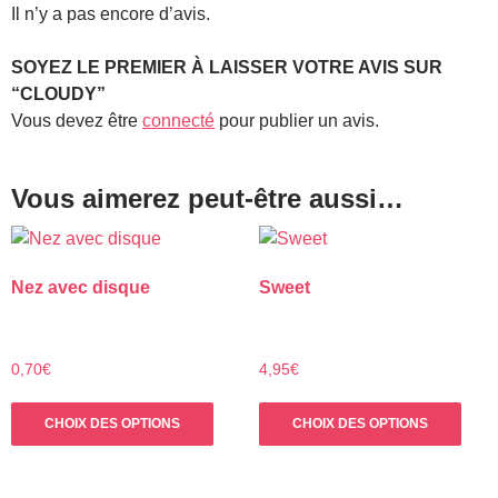
Il n’y a pas encore d’avis.
SOYEZ LE PREMIER À LAISSER VOTRE AVIS SUR
“CLOUDY”
Vous devez être
connecté
pour publier un avis.
Vous aimerez peut-être aussi…
Nez avec disque
Sweet
0,70
€
4,95
€
Ce
Ce
CHOIX DES OPTIONS
CHOIX DES OPTIONS
produit
prod
a
a
plusieurs
plus