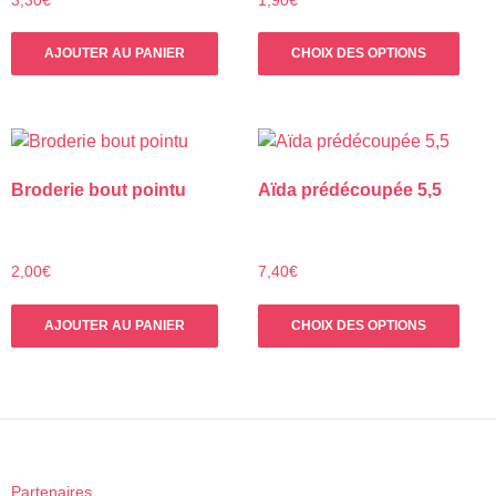
3,30
€
1,90
€
du
Ce
produit
AJOUTER AU PANIER
CHOIX DES OPTIONS
prod
a
plus
varia
Les
Broderie bout pointu
Aïda prédécoupée 5,5
opti
peuv
être
choi
2,00
€
7,40
€
sur
Ce
la
AJOUTER AU PANIER
CHOIX DES OPTIONS
prod
pag
a
du
plus
prod
varia
Les
opti
peuv
Partenaires