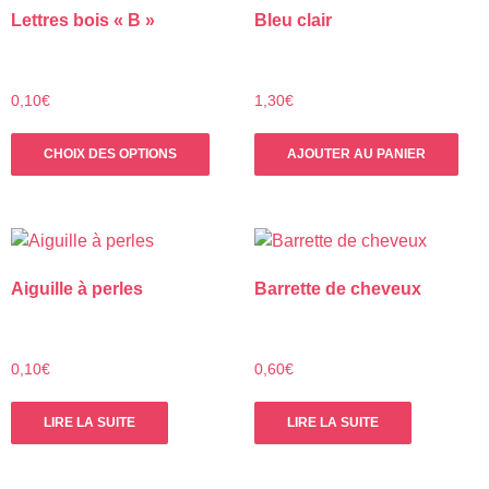
Lettres bois « B »
Bleu clair
0,10
€
1,30
€
Ce
CHOIX DES OPTIONS
AJOUTER AU PANIER
produit
a
plusieurs
variations.
Les
Aiguille à perles
Barrette de cheveux
options
peuvent
être
choisies
0,10
€
0,60
€
sur
la
LIRE LA SUITE
LIRE LA SUITE
page
du