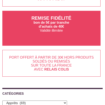
REMISE FIDÉLITÉ
bon de 5€ par tranche
d'achats de 40€
Validité illimitée
EN SAVOIR +
PORT OFFERT À PARTIR DE 30€ HORS PRODUITS
SOLDÉS OU REMISÉS
SUR TOUTE LA FRANCE
AVEC
RELAIS COLIS
CATÉGORIES