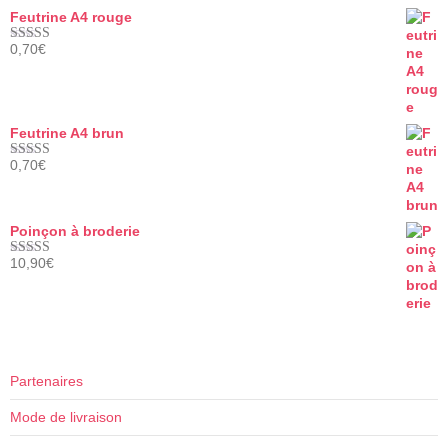
sur 5
Feutrine A4 rouge
0,70
€
Note
5.00
sur 5
Feutrine A4 brun
0,70
€
Note
5.00
sur 5
Poinçon à broderie
10,90
€
Note
5.00
sur 5
Partenaires
Mode de livraison