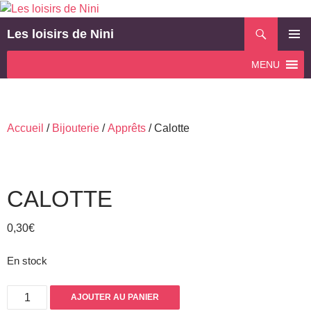
Aller
au
Recherche
Les loisirs de Nini
contenu
MENU
MENU
PRINCI
Accueil
/
Bijouterie
/
Apprêts
/ Calotte
CALOTTE
0,30
€
En stock
quantité
AJOUTER AU PANIER
de