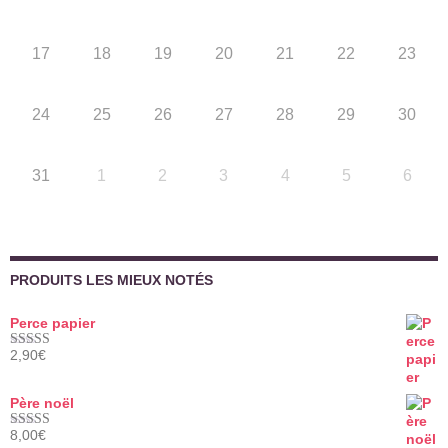
17
18
19
20
21
22
23
24
25
26
27
28
29
30
31
1
2
3
4
5
6
PRODUITS LES MIEUX NOTÉS
Perce papier
2,90
€
Note
5.00
sur 5
Père noël
8,00
€
Note
5.00