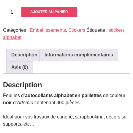
quantité
AJOUTER AU PANIER
de
Stickers
Catégories :
Embellissements
,
Stickers
Étiquette :
stickers
alphabet
alphabet
pailleté
noir
Description
Informations complémentaires
Avis (0)
Description
Feuilles d’
autocollants alphabet en paillettes
de couleur
noir
d’
Artemio
contenant 300 pièces.
Idéal pour vos travaux de carterie, scrapbooking, décors sur
supports, etc…