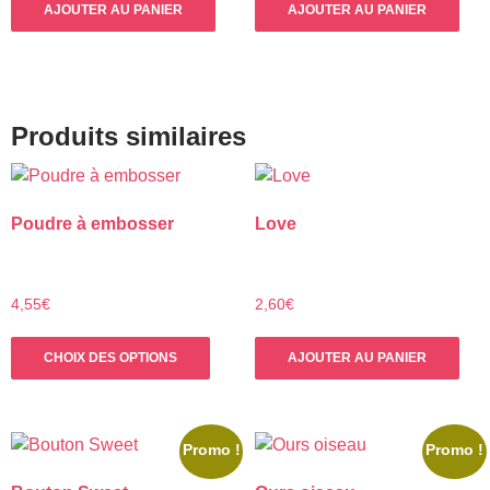
AJOUTER AU PANIER
AJOUTER AU PANIER
Produits similaires
Poudre à embosser
Love
4,55
€
2,60
€
Ce
CHOIX DES OPTIONS
AJOUTER AU PANIER
produit
a
plusieurs
variations.
Promo !
Promo !
Les