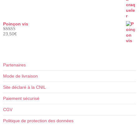
sur 5
Poinçon vis
23,50
€
Note
5.00
sur 5
Partenaires
Mode de livraison
Site déclaré à la CNIL
Paiement sécurisé
CGV
Politique de protection des données