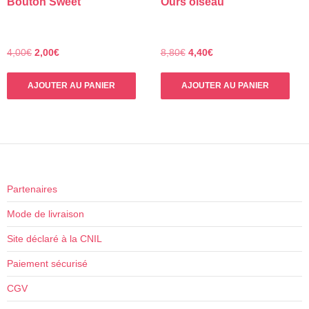
Bouton Sweet
Ours oiseau
options
peuvent
être
choisies
Le
Le
Le
Le
4,00
€
2,00
€
8,80
€
4,40
€
prix
prix
prix
prix
sur
initial
actuel
initial
actuel
la
AJOUTER AU PANIER
AJOUTER AU PANIER
était :
est :
était :
est :
page
4,00€.
2,00€.
8,80€.
4,40€.
du
produit
Partenaires
Mode de livraison
Site déclaré à la CNIL
Paiement sécurisé
CGV