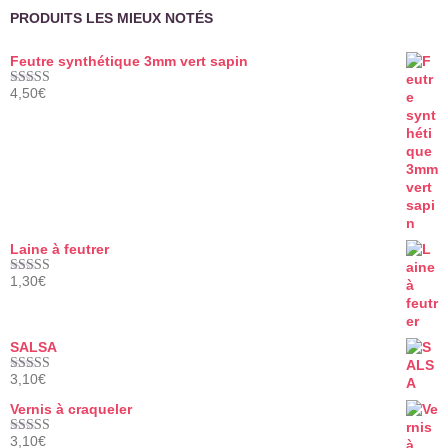
PRODUITS LES MIEUX NOTÉS
Feutre synthétique 3mm vert sapin
4,50
€
Note
5.00
sur 5
Laine à feutrer
1,30
€
Note
5.00
sur 5
SALSA
3,10
€
Note
5.00
sur 5
Vernis à craqueler
3,10
€
Note
5.00