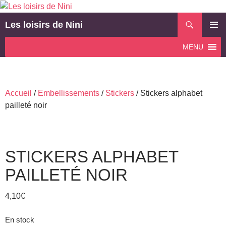
Aller
au
Recherche
Les loisirs de Nini
contenu
MENU
MENU
PRINCI
Accueil
/
Embellissements
/
Stickers
/ Stickers alphabet
pailleté noir
STICKERS ALPHABET
PAILLETÉ NOIR
4,10
€
En stock