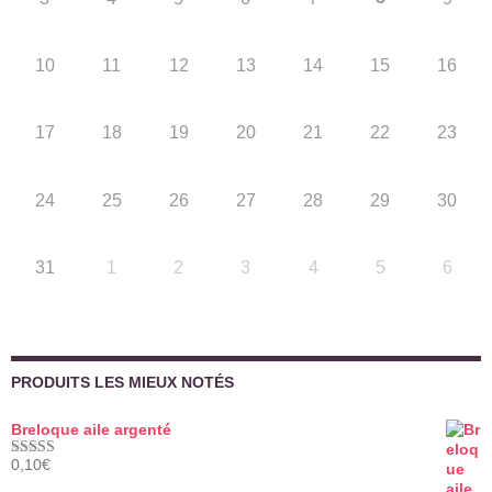
10
11
12
13
14
15
16
17
18
19
20
21
22
23
24
25
26
27
28
29
30
31
1
2
3
4
5
6
PRODUITS LES MIEUX NOTÉS
Breloque aile argenté
0,10
€
Note
5.00
sur 5