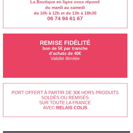
La Boutique en ligne vous répond
du mardi au samedi
de 10h à 12h et de 13h à 18h30
06 74 94 61 67
REMISE FIDÉLITÉ
bon de 5€ par tranche
d'achats de 40€
Validité illimitée
EN SAVOIR +
PORT OFFERT À PARTIR DE 30€ HORS PRODUITS
SOLDÉS OU REMISÉS
SUR TOUTE LA FRANCE
AVEC
RELAIS COLIS