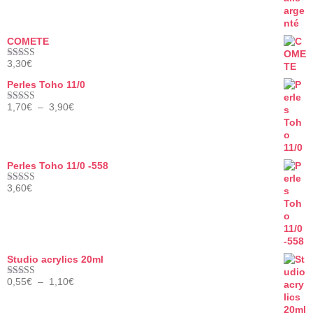
COMETE
3,30
€
Note
5.00
sur 5
Perles Toho 11/0
Plage
1,70
€
–
3,90
€
Note
5.00
de
sur 5
prix :
1,70€
à
Perles Toho 11/0 -558
3,90€
3,60
€
Note
5.00
sur 5
Studio acrylics 20ml
Plage
0,55
€
–
1,10
€
Note
5.00
de
sur 5
prix :