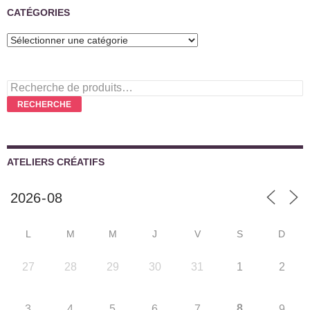
CATÉGORIES
Recherche
pour :
RECHERCHE
ATELIERS CRÉATIFS
L
M
M
J
V
S
D
27
28
29
30
31
1
2
8
3
4
5
6
7
9