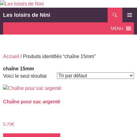
Aller
au
Recherche
Les loisirs de Nini
contenu
MENU
MENU
PRINCI
Accueil
/ Produits identifiés “chaîne 15mm”
chaîne 15mm
Voici le seul résultat
Chaîne pour sac argenté
5,70
€