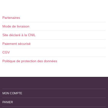
0,55€
à
1,10€
Partenaires
Mode de livraison
Site déclaré à la CNIL
Paiement sécurisé
CGV
Politique de protection des données
MON COMPTE
PANIER