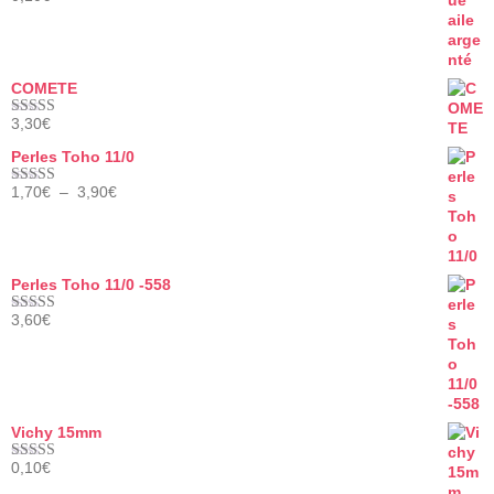
Note
5.00
sur 5
COMETE
3,30
€
Note
5.00
sur 5
Perles Toho 11/0
Plage
1,70
€
–
3,90
€
Note
5.00
de
sur 5
prix :
1,70€
à
Perles Toho 11/0 -558
3,90€
3,60
€
Note
5.00
sur 5
Vichy 15mm
0,10
€
Note
5.00
sur 5