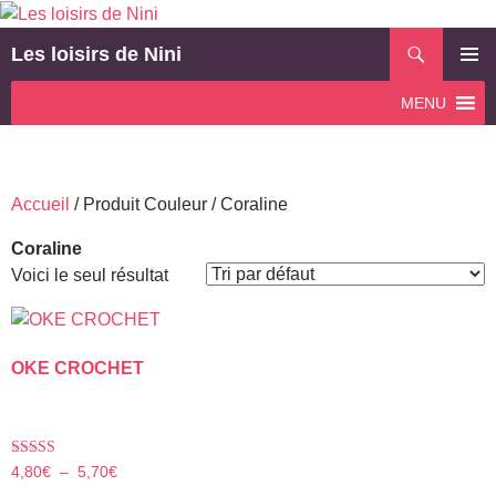
Aller
au
Recherche
Les loisirs de Nini
contenu
MENU
MENU
PRINCI
Accueil
/ Produit Couleur / Coraline
Coraline
Voici le seul résultat
OKE CROCHET
Note
Plage
4,80
€
–
5,70
€
5.00
de