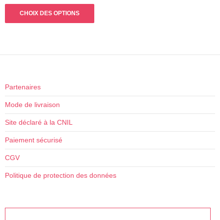
sur 5
Ce
prix :
CHOIX DES OPTIONS
produit
4,80€
a
à
plusieurs
5,70€
variations.
Les
options
peuvent
Partenaires
être
Mode de livraison
choisies
sur
Site déclaré à la CNIL
la
Paiement sécurisé
page
du
CGV
produit
Politique de protection des données