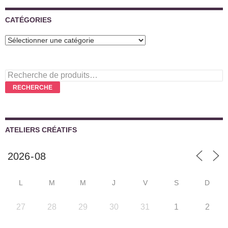
CATÉGORIES
Recherche
pour :
RECHERCHE
ATELIERS CRÉATIFS
L
M
M
J
V
S
D
27
28
29
30
31
1
2